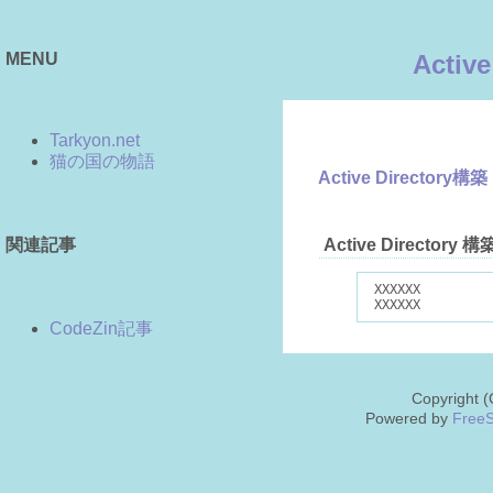
Activ
MENU
Tarkyon.net
猫の国の物語
Active Directory構築
関連記事
Active Directory 
 XXXXXX

CodeZin記事
Copyright 
Powered by
FreeS