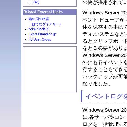
の物が採用されて
FAQ
Windows Ser
Related External Links
ベント ビューアか
猫の国の物語
（はてなダイアリー）
体を保存する事はで
Admintech.jp
ティ,システムな
Expressiontech.jp
IIS User Group
るとクリップボー
をとる必要があり
Windows Ser
外にも各イベントを
存することもでき
バックアップが可能
なりました。
イベントログ
Windows Serve
に,各サーバやコ
ログを一括管理す