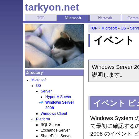
tarkyon.net
TOP
Microsoft
Network
Commu
TOP
»
Microsoft
»
OS
»
Serv
イベント
Windows Ser
Directory
説明します。
Microsof
t
OS
Server
Hyper-V Server
イベント ビ
Windows Server
2008
Windows Client
Windows Sy
Platform
SQL Server
て最初に確認するのが
Exchange Server
2008 のイベント 
SharePoint Server