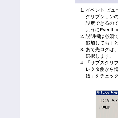
イベント ビ
クリプション
設定できるので
ようにEventL
説明欄は必須
追加しておくと良
あて先ログは
選択します。
「サブスクリ
レクタ側から
始」をチェッ