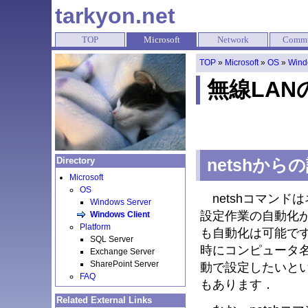
tarkyon.net
TOP
Microsoft
Network
Commu
TOP
»
Microsoft
»
OS
»
Wind
無線LAN
Directory
netshから
Microsoft
OS
netshコマンド
Windows Server
設定作業の自動化
Windows Client
Platform
も自動化は可能で
SQL Server
時にコンピュータ名
Exchange Server
SharePoint Server
動で設定したいとい
FAQ
もあります．
Related External Links