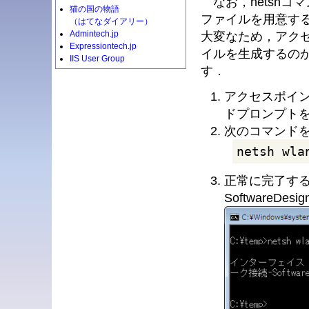
なお，netshコ
猫の国の物語
ファイルを用意す
（はてなダイアリー）
Admintech.jp
大変なため，アク
Expressiontech.jp
イルを生成するの
IIS User Group
す．
アクセスポイン
ドプロンプト
次のコマンド
netsh wla
正常に完了する
SoftwareD